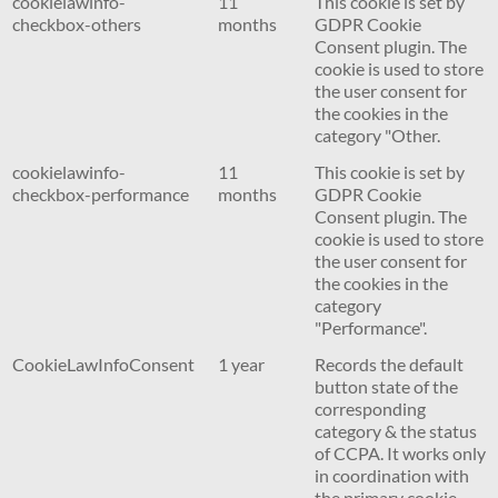
cookielawinfo-
11
This cookie is set by
checkbox-others
months
GDPR Cookie
Consent plugin. The
cookie is used to store
the user consent for
the cookies in the
category "Other.
cookielawinfo-
11
This cookie is set by
checkbox-performance
months
GDPR Cookie
Consent plugin. The
cookie is used to store
the user consent for
the cookies in the
category
"Performance".
CookieLawInfoConsent
1 year
Records the default
button state of the
corresponding
category & the status
of CCPA. It works only
in coordination with
the primary cookie.