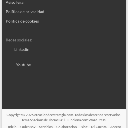
Aviso legal
Política de privacidad
Política de cookies
Redes sociales:
Linkedin
Youtube
Copyright © 2026
creaciondeestrategia.com
. Todos los derechos reservados.
Tema
Spacious
de ThemeGrill. Funciona con:
WordPress
.
Inicio
Quién soy
Servicios
Colaboración
Blog
Mi Cuenta
Acceso