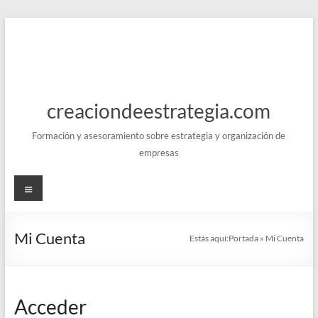
Saltar
al
contenido
creaciondeestrategia.com
Formación y asesoramiento sobre estrategia y organización de
empresas
Menú
Mi Cuenta
Estás aquí:
Portada
»
Mi Cuenta
Acceder