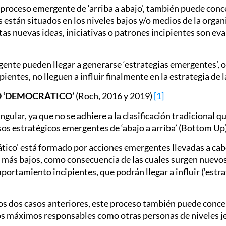
el proceso emergente de ‘arriba a abajo’, también puede co
s están situados en los niveles bajos y/o medios de la orga
stas nuevas ideas, iniciativas o patrones incipientes son e
te pueden llegar a generarse ‘estrategias emergentes’, o, 
pientes, no lleguen a influir finalmente en la estrategia de 
O ‘DEMOCRÁTICO’
(Roch, 2016 y 2019)
[1]
gular, ya que no se adhiere a la clasificación tradicional q
sos estratégicos emergentes de ‘abajo a arriba’ (Bottom Up)
ático’ está formado por acciones emergentes llevadas a c
s más bajos, como consecuencia de las cuales surgen nuevos
ortamiento incipientes, que podrán llegar a influir (‘estrat
n los dos casos anteriores, este proceso también puede con
 los máximos responsables como otras personas de niveles j