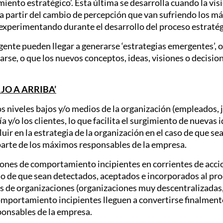
amiento estratégico’. Esta última se desarrolla cuando la visi
o a partir del cambio de percepción que van sufriendo los
experimentando durante el desarrollo del proceso estratég
nte pueden llegar a generarse ‘estrategias emergentes’, o, 
se, o que los nuevos conceptos, ideas, visiones o decisione
JO A ARRIBA’
s niveles bajos y/o medios de la organización (empleados, je
 y/o los clientes, lo que facilita el surgimiento de nuevas i
fluir en la estrategia de la organización en el caso de que 
parte de los máximos responsables de la empresa.
ones de comportamiento incipientes en corrientes de accio
aso de que sean detectados, aceptados e incorporados al pro
s de organizaciones (organizaciones muy descentralizadas, 
comportamiento incipientes lleguen a convertirse finalment
ponsables de la empresa.