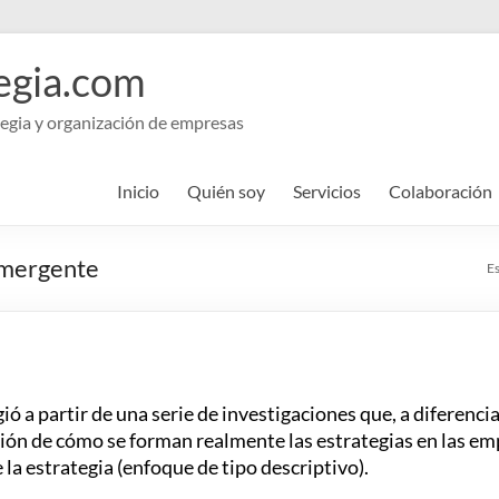
egia.com
egia y organización de empresas
Inicio
Quién soy
Servicios
Colaboración
 emergente
Es
ó a partir de una serie de investigaciones que, a diferenci
tión de cómo se forman realmente las estrategias en las em
la estrategia (enfoque de tipo descriptivo).