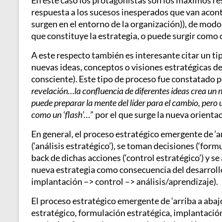
En este caso los protagonistas son los máximos r
respuesta a los sucesos inesperados que van acont
surgen en el entorno de la organización)), de mod
que constituye la estrategia, o puede surgir como 
A este respecto también es interesante citar un tip
nuevas ideas, conceptos o visiones estratégicas 
consciente). Este tipo de proceso fue constatado 
revelación…la confluencia de diferentes ideas crea un
n
puede preparar la mente del líder para el cambio, pero 
como un ‘flash’…
” por el que surge la nueva orientac
En general, el proceso estratégico emergente de ‘a
(‘análisis estratégico’), se toman decisiones (‘form
back de dichas acciones (‘control estratégico’) y s
nueva estrategia como consecuencia del desarrollo 
implantación –> control –> análisis/aprendizaje).
El proceso estratégico emergente de ‘arriba a abaj
estratégico, formulación estratégica, implantación