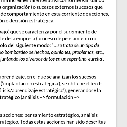
orma incremental e iterativa conforme van dando
a organización) o sucesos externos (sucesos que
n de comportamiento en esta corriente de acciones,
ón o decisión estratégica.
ajo’, que se caracteriza por el surgimiento de
ble de la empresa (proceso de pensamiento no
olo del siguiente modo: “
…se trata de un tipo de
uo bombardeo de hechos, opiniones, problemas, etc.,
juntando los diversos datos en un repentino ‘eureka’,
prendizaje, en el que se analizan los sucesos
 (‘implantación estratégica’), se obtiene el feed-
álisis/aprendizaje estratégico’), generándose la
tratégico (análisis –> formulación –>
es acciones: pensamiento estratégico, análisis
tratégico. Todas estas acciones han sido descritas