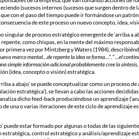
esponsables de la empresa, que van tomando acciones de f
eciendo (sucesos internos (sucesos que surgen dentro de l
o que con el paso del tiempo puede ir formándose un patró
consecuencia de este proceso un nuevo concepto, idea, visi
o singular de proceso estratégico emergente de ‘arriba a ab
de repente, como chispas, en la mente del máximo responsa
por primera vez por Mintzberg y Waters (1984), describiénd
uevo marco mental…de repente la idea se forma…
”. “
…el contin
una simple información adicional probablemente cree la síntesis, 
ión (idea, concepto o visión) estratégica.
rriba a abajo’ se puede conceptualizar como un proceso de a
ulación estratégica’), se llevan a cabo las acciones decididas
e analiza dicho feed-back produciéndose un aprendizaje (‘an
de una o varias iteraciones de este ciclo de aprendizaje es
o’ puede estar formado por algunas o todas de las siguient
 estratégica, control estratégico y análisis/aprendizaje es