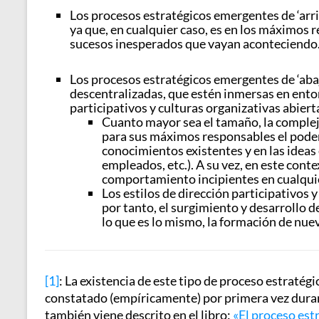
Los procesos estratégicos emergentes de ‘arri
ya que, en cualquier caso, es en los máximos 
sucesos inesperados que vayan aconteciendo
Los procesos estratégicos emergentes de ‘aba
descentralizadas, que estén inmersas en entor
participativos y culturas organizativas abiert
Cuanto mayor sea el tamaño, la compleji
para sus máximos responsables el poder 
conocimientos existentes y en las ideas e
empleados, etc.). A su vez, en este cont
comportamiento incipientes en cualquier
Los estilos de dirección participativos 
por tanto, el surgimiento y desarrollo 
lo que es lo mismo, la formación de nuev
[1]
: La existencia de este tipo de proceso estraté
constatado (empíricamente) por primera vez durante
también viene descrito en el libro:
«El proceso est