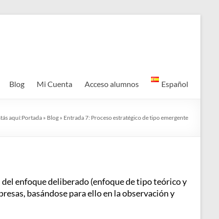
Blog
Mi Cuenta
Acceso alumnos
Español
tás aquí:
Portada
»
Blog
»
Entrada 7: Proceso estratégico de tipo emergente
a del enfoque deliberado (enfoque de tipo teórico y
presas, basándose para ello en la observación y