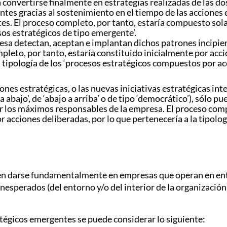
 a convertirse finalmente en estrategias realizadas de las d
ntes gracias al sostenimiento en el tiempo de las acciones 
es. El proceso completo, por tanto, estaría compuesto sol
esos estratégicos de tipo emergente’.
esa detectan, aceptan e implantan dichos patrones incipie
mpleto, por tanto, estaría constituido inicialmente por a
la tipología de los ‘procesos estratégicos compuestos por a
iones estratégicas, o las nuevas iniciativas estratégicas i
 abajo’, de ‘abajo a arriba’ o de tipo ‘democrático’), sólo p
r los máximos responsables de la empresa. El proceso compl
acciones deliberadas, por lo que pertenecería a la tipolo
len darse fundamentalmente en empresas que operan en ent
nesperados (del entorno y/o del interior de la organizació
atégicos emergentes se puede considerar lo siguiente: