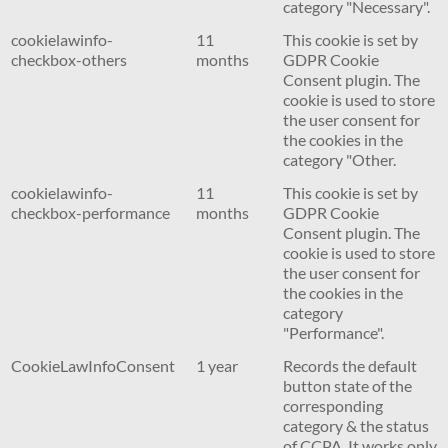
category "Necessary".
cookielawinfo-
11
This cookie is set by
checkbox-others
months
GDPR Cookie
Consent plugin. The
cookie is used to store
the user consent for
the cookies in the
category "Other.
cookielawinfo-
11
This cookie is set by
checkbox-performance
months
GDPR Cookie
Consent plugin. The
cookie is used to store
the user consent for
the cookies in the
category
"Performance".
CookieLawInfoConsent
1 year
Records the default
button state of the
corresponding
category & the status
of CCPA. It works only