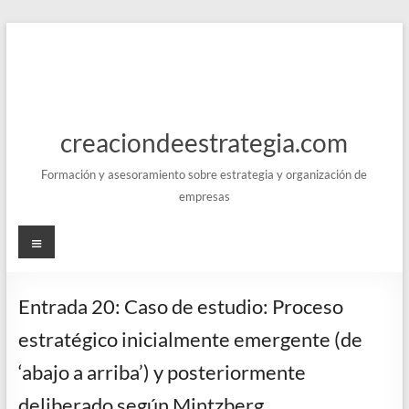
Saltar
al
contenido
creaciondeestrategia.com
Formación y asesoramiento sobre estrategia y organización de
empresas
Menú
Entrada 20: Caso de estudio: Proceso
estratégico inicialmente emergente (de
‘abajo a arriba’) y posteriormente
deliberado según Mintzberg