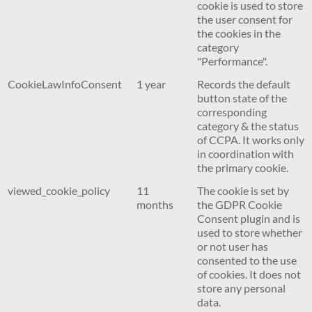
cookie is used to store
the user consent for
the cookies in the
category
"Performance".
CookieLawInfoConsent
1 year
Records the default
button state of the
corresponding
category & the status
of CCPA. It works only
in coordination with
the primary cookie.
viewed_cookie_policy
11
The cookie is set by
months
the GDPR Cookie
Consent plugin and is
used to store whether
or not user has
consented to the use
of cookies. It does not
store any personal
data.