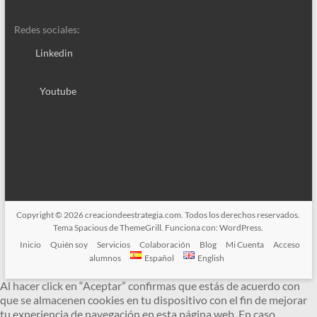
Redes sociales:
Linkedin
Youtube
Copyright © 2026
creaciondeestrategia.com
. Todos los derechos reservados.
Tema
Spacious
de ThemeGrill. Funciona con:
WordPress
.
Inicio
Quién soy
Servicios
Colaboración
Blog
Mi Cuenta
Acceso
alumnos
Español
English
Al hacer click en “Aceptar” confirmas que estás de acuerdo con
que se almacenen cookies en tu dispositivo con el fin de mejorar
tu experiencia de navegación en esta página web. En caso