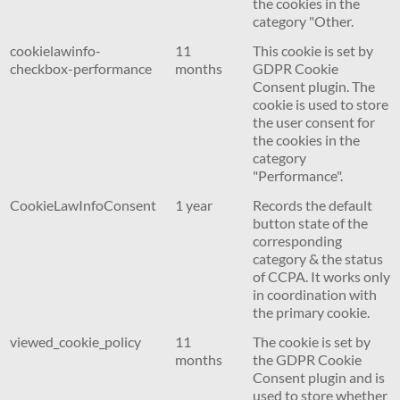
the cookies in the
category "Other.
cookielawinfo-
11
This cookie is set by
checkbox-performance
months
GDPR Cookie
Consent plugin. The
cookie is used to store
the user consent for
the cookies in the
category
"Performance".
CookieLawInfoConsent
1 year
Records the default
button state of the
corresponding
category & the status
of CCPA. It works only
in coordination with
the primary cookie.
viewed_cookie_policy
11
The cookie is set by
months
the GDPR Cookie
Consent plugin and is
used to store whether