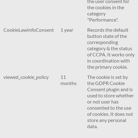
the user consent for
the cookies in the
category
"Performance".
CookieLawInfoConsent
1 year
Records the default
button state of the
corresponding
category & the status
of CCPA. It works only
in coordination with
the primary cookie.
viewed_cookie_policy
11
The cookie is set by
months
the GDPR Cookie
Consent plugin and is
used to store whether
or not user has
consented to the use
of cookies. It does not
store any personal
data.