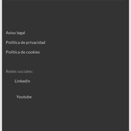
página
de
producto
Aviso legal
Política de privacidad
Política de cookies
Redes sociales:
Linkedin
Youtube